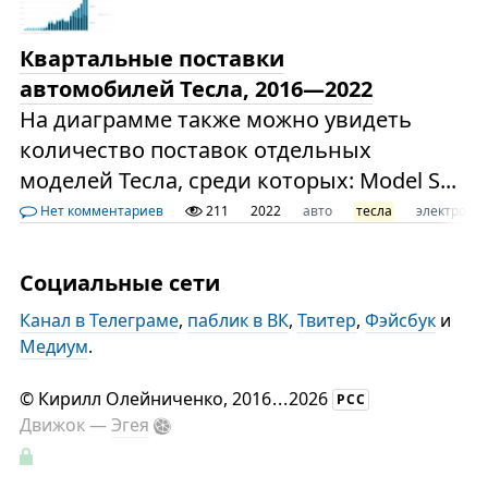
Квартальные поставки
автомобилей Тесла, 2016—2022
На диаграмме также можно увидеть
количество поставок отдельных
моделей Тесла, среди которых: Model S...
Нет комментариев
211
2022
авто
тесла
электромо
Социальные сети
Канал в Телеграме
,
паблик в ВК
,
Твитер
,
Фэйсбук
и
Медиум
.
©
Кирилл Олейниченко
, 2016
...
2026
РСС
Движок —
Эгея