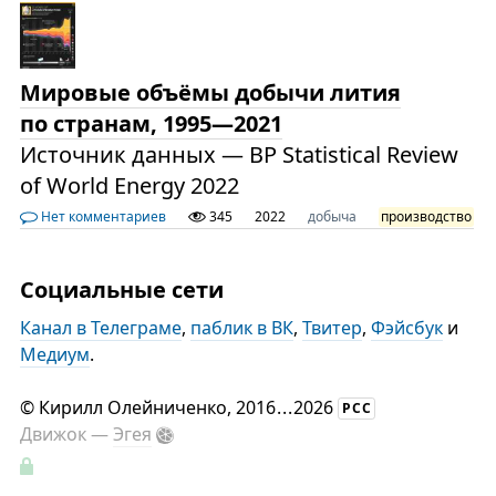
Мировые объёмы добычи лития
по странам, 1995—2021
Источник данных — BP Statistical Review
of World Energy 2022
Нет комментариев
345
2022
добыча
производство
Социальные сети
Канал в Телеграме
,
паблик в ВК
,
Твитер
,
Фэйсбук
и
Медиум
.
©
Кирилл Олейниченко
, 2016
...
2026
РСС
Движок —
Эгея