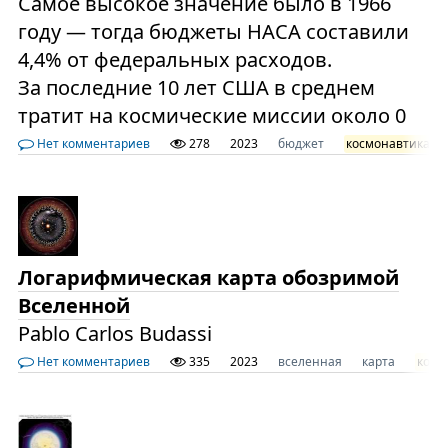
Самое высокое значение было в 1966
году — тогда бюджеты НАСА составили
4,4% от федеральных расходов.
За последние 10 лет США в среднем
тратит на космические миссии около 0
Нет комментариев
278
2023
бюджет
космонавтика
Логарифмическая карта обозримой
Вселенной
Pablo Carlos Budassi
Нет комментариев
335
2023
вселенная
карта
косм