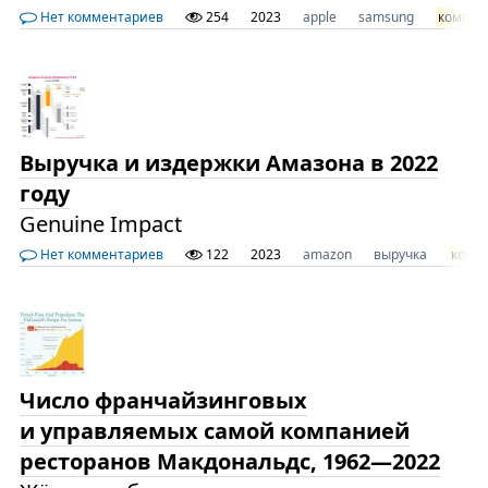
Нет комментариев
254
2023
apple
samsung
компан
Выручка и издержки Амазона в 2022
году
Genuine Impact
Нет комментариев
122
2023
amazon
выручка
комп
Число франчайзинговых
и управляемых самой компанией
ресторанов Макдональдс, 1962—2022