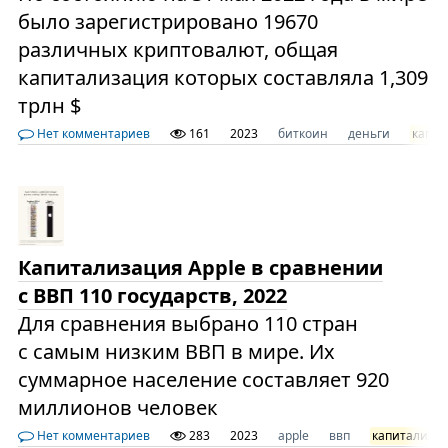
было зарегистрировано 19670
различных криптовалют, общая
капитализация которых составляла 1,309
трлн $
Нет комментариев
161
2023
биткоин
деньги
капит
Капитализация Apple в сравнении
с ВВП 110 государств, 2022
Для сравнения выбрано 110 стран
с самым низким ВВП в мире. Их
суммарное население составляет 920
миллионов человек
Нет комментариев
283
2023
apple
ввп
капитализа