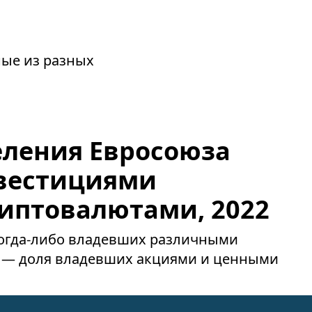
ные из разных
еления Евросоюза
вестициями
риптовалютами, 2022
огда-либо владевших различными
 — доля владевших акциями и ценными