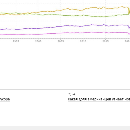
⌥ →
мусора
Какая доля американцев узнаёт нов