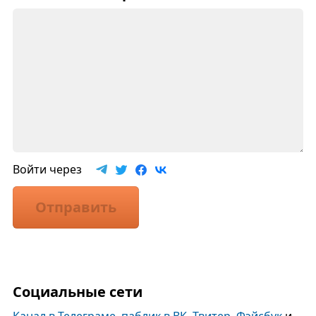
Войти через
Отправить
Социальные сети
Канал в Телеграме
,
паблик в ВК
,
Твитер
,
Фэйсбук
и