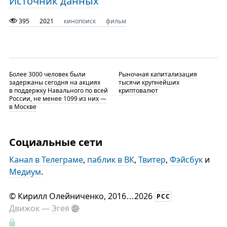
Источник данных
395
2021
кинопоиск
фильм
Более 3000 человек были
Рыночная капитализация
задержаны сегодня на акциях
тысячи крупнейших
в поддержку Навального по всей
криптовалют
России, не менее 1099 из них —
в Москве
Социальные сети
Канал в Телеграме
,
паблик в ВК
,
Твитер
,
Фэйсбук
и
Медиум
.
©
Кирилл Олейниченко
, 2016
...
2026
РСС
Движок —
Эгея